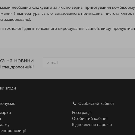
мами необхідно слідкувати за якістю зерна, приготування комбікорму
имання (температура, світло, загазованість приміщень, чистота кліток 
их захворювань).
 технології для інтенсивного вирощування свиней, вищу продуктивніс
ка на новини
 і спецпропозицій!
ви згоди
понуємо
Особистий кабінет
 марки
Реєстрація
и
Особистий кабінет
одажу
Відновлення паролю
спецпропозиції