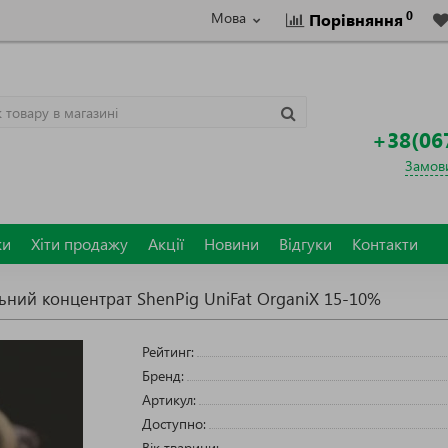
0
Мова
Порівняння
+38(06
Замови
ки
Хіти продажу
Акції
Новини
Відгуки
Контакти
ьний концентрат ShenPig UniFat OrganiХ 15-10%
Рейтинг:
Бренд:
Артикул:
Доступно:
Вік тварини: