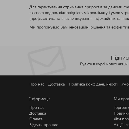
Для гарантування отримання приростів за даними схе
якісною водою, відповідність мікроклімату і умов утр
(профілактика та вчасне лікування інфекційних та інш
Ми пропонуємо Вам інноваційні рішення та еффективні
Підпис
Будьте в курсі нових акцій
Про нас
Доставка
Політика конфіденційності
Умо
Інформація
Ми про
Про нас
Торгові
Доставка
Новинк
Оплата
Хіти пр
Відгуки про нас
Акції і 