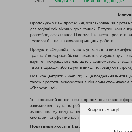
Опис
Відгуки (0)
Питання - Відповідь
Білков
Пропонуємо Вам професійні, збалансовані за протеїн
для годівлі усіх вікових груп свиней. Потужні концент
розробок, ефективності і користі, а також простоти в
технологій – наші ключові принципи роботи.
Продукти «OrganiХ» – мають унікальні та високоефект
трав та 7 водоростей), які надають стимулюючу дію 
імунітет, покращують лактацію у свиноматок, виводя
та живі дріжджі збільшують вихід, покращують структур
Нові концентрати «Shen Pig» - це поєднання інноваційн
також простоти використання кінцевим споживачем в с
«Shencon Ltd.»
Універсальний концентрат з органічно активною форм
залежно від віку та потреб тварин. Містить високоякі
Зверніть увагу!
зміцненню імунітету та підтримці здоров’я шлунково
економічної ефективності відгодівлі. Ідеальний вибір
Показники якості в 1 кг:
Ми явл