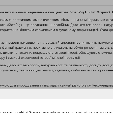
ий вітамінно-мінеральний концентрат ShenPig UniFat OrganiХ
овим, енергетичним, амінокислотним, вітамінним та мінеральним скла
рати «ShenPig» - це поєднання інноваційних Датських технологій, натура
икористання кінцевим споживачем в сучасному тваринництві. Увага до д
ивні рецептури лише на натуральній сировині. Вони містять натураль
на функції травлення, позитивно впливають на обмін речовин, мають 
ть шлаки та токсини, покращують смакові якості, збільшують спожива
у і смакові властивості готової м’ясної продукції.
их Датських технологій, натуральності та безпечності, досвіду дослідже
учасному тваринництві. Увага до деталей, стабільність і використанн
улою для вирощування та відгодівлі свиней різного віку. Рекомендо
сні білки, органічні мінерали, вітаміни, амінокислоти та пробіотичні
-кишкового тракту. Формула спрямована на зниження стресових реакці
 для сучасних фермерських господарств, що цінують безпеку та якість п
яємося офіційним виробником та реалізатором про