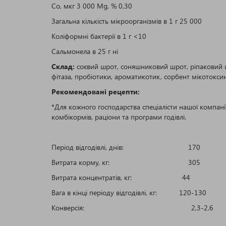
Co, мкг 3 000 Mg, % 0,30
Загальна кількість мікроорганізмів в 1 г 25 000
Коліформні бактерії в 1 г <10
Сальмонела в 25 г ні
Склад:
соєвий шрот, соняшниковий шрот, ріпаковий шр
фітаза, пробіотики, ароматикотик, сорбент мікотокси
Рекомендовані рецепти:
*Для кожного господарства спеціалісти нашої компані
комбікормів, раціони та програми годівлі.
Період відгодівлі, днів: 170
Витрата корму, кг: 305
Витрата концентратів, кг: 44
Вага в кінці періоду відгодівлі, кг: 120-130
Конверсія: 2,3-2,6