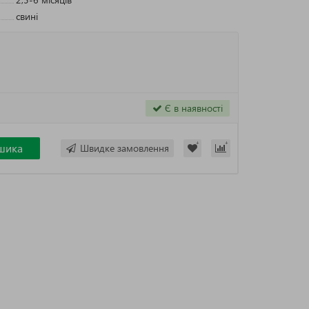
свині
Є в наявності
шика
Швидке замовлення