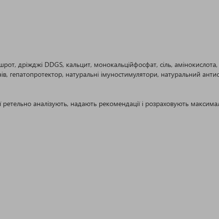
от, дріжджі DDGS, кальцит, монокальційфосфат, сіль, амінокислота, о
нів, гепатопротектор, натуральні імуностимулятори, натуральний анти
ї ретельно аналізують, надають рекомендації і розраховують максима