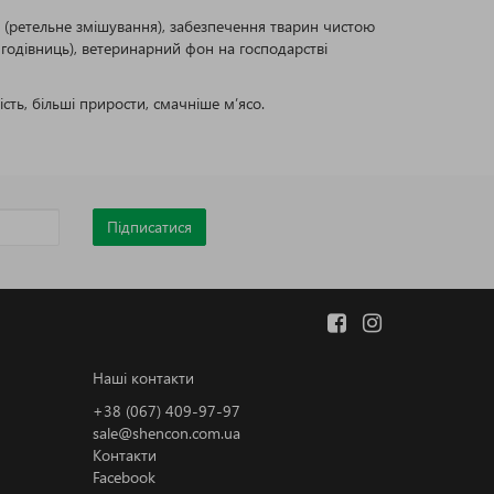
 (ретельне змішування), забезпечення тварин чистою
і годівниць), ветеринарний фон на господарстві
ть, більші прирости, смачніше м’ясо.
Підписатися
Наші контакти
+38 (067) 409-97-97
sale@shencon.com.ua
Контакти
Facebook