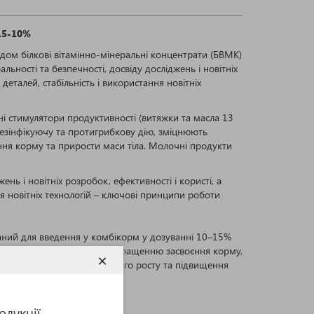
 15-10%
дом білкові вітамінно-мінеральні концентрати (БВМК)
льності та безпечності, досвіду досліджень і новітніх
еталей, стабільність і використання новітніх
ні стимулятори продуктивності (витяжки та масла 13
дезінфікуючу та протигрибкову дію, зміцнюють
ння корму та прирости маси тіла. Молочні продукти
нь і новітніх розробок, ефективності і користі, а
я новітніх технологій – ключові принципи роботи
ваний для введення у комбікорм у дозуванні 10–15%
 компоненти, які сприяють покращенню засвоєння корму,
×
й, забезпечення інтенсивного росту та підвищення
родукції.
дукції.