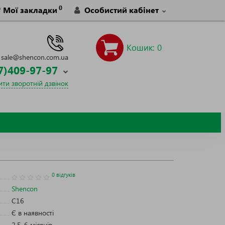
0
Мої закладки
Особистий кабінет
Кошик
: 0
sale@shencon.com.ua
7)409-97-97
ти зворотній дзвінок
0 відгуків
Shencon
C16
Є в наявності
2,5-6 місяців