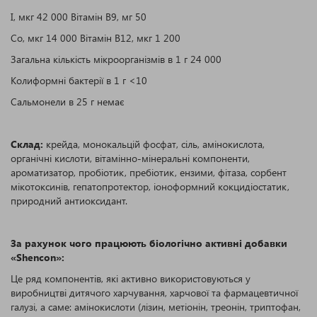
I, мкг 42 000 Вітамін В9, мг 50
Co, мкг 14 000 Вітамін В12, мкг 1 200
Загальна кількість мікроорганізмів в 1 г 24 000
Колиформні бактерії в 1 г <10
Сальмонели в 25 г немає
Склад:
крейда, монокальцій фосфат, сіль, амінокислота,
органічні кислоти, вітамінно-мінеральні компоненти,
ароматизатор, пробіотик, пребіотик, ензими, фітаза, сорбент
мікотоксинів, гепатопротектор, іоноформний кокцидіостатик,
природний антиоксидант.
За рахунок чого працюють біологічно активні добавки
«Shencon»:
Це ряд компонентів, які активно використовуються у
виробництві дитячого харчування, харчової та фармацевтичної
галузі, а саме: амінокислоти (лізин, метіонін, треонін, триптофан,