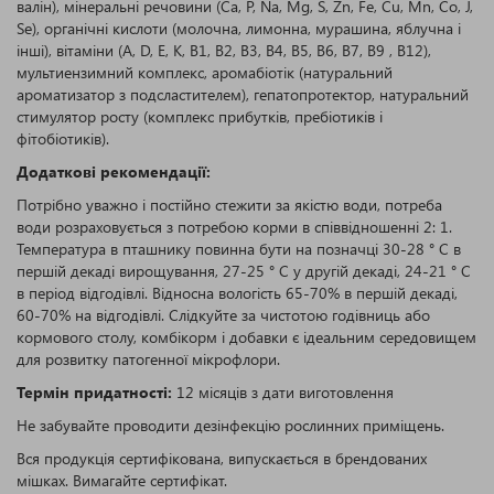
валін), мінеральні речовини (Са, Р, Na, Mg, S, Zn, Fe, Cu, Mn, Co, J,
Se), органічні кислоти (молочна, лимонна, мурашина, яблучна і
інші), вітаміни (А, D, E, K, B1, B2, B3, B4, B5, B6, B7, B9 , B12),
мультиензимний комплекс, аромабіотік (натуральний
ароматизатор з подсластителем), гепатопротектор, натуральний
стимулятор росту (комплекс прибутків, пребіотиків і
фітобіотиків).
Додаткові рекомендації:
Потрібно уважно і постійно стежити за якістю води, потреба
води розраховується з потребою корми в співвідношенні 2: 1.
Температура в пташнику повинна бути на позначці 30-28 ° C в
першій декаді вирощування, 27-25 ° C у другій декаді, 24-21 ° C
в період відгодівлі. Відносна вологість 65-70% в першій декаді,
60-70% на відгодівлі. Слідкуйте за чистотою годівниць або
кормового столу, комбікорм і добавки є ідеальним середовищем
для розвитку патогенної мікрофлори.
Термін придатності:
12 місяців з дати виготовлення
Не забувайте проводити дезінфекцію рослинних приміщень.
Вся продукція сертифікована, випускається в брендованих
мішках. Вимагайте сертифікат.