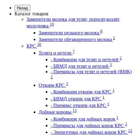
Назад
Каталог товаров
Заменители молока для телят, поросят,козлят,
10
молодняка
8
Заменители цельного молока
2
Заменители обезжиренного молока
30
КРС
7
Телята и нетели
2
- Комбикорм для телят и нетелей
3
- БВМД для телят и нетелей
- Премиксы для телят и нетелей (ВМК)
2
3
Откорм КРС
1
- Комбикорм откорм для КРС
1
- БВМД откорм для КРС
1
- Премикс откорм для КРС
15
Дойные коровы
1
- Комбикорм для дойных коров
2
- Премиксы для дойных коров КРС
12
- Энергетики для дойных коров КРС