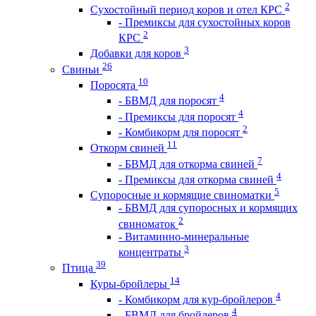
2
Сухостойный период коров и отел КРС
- Премиксы для сухостойных коров
2
КРС
3
Добавки для коров
26
Свиньи
10
Поросята
4
- БВМД для поросят
4
- Премиксы для поросят
2
- Комбикорм для поросят
11
Откорм свиней
7
- БВМД для откорма свиней
4
- Премиксы для откорма свиней
5
Супоросные и кормящие свиноматки
- БВМД для супоросных и кормящих
2
свиноматок
- Витаминно-минеральные
3
концентраты
39
Птица
14
Куры-бройлеры
4
- Комбикорм для кур-бройлеров
4
- БВМД для бройлеров