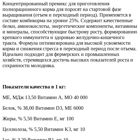
Концентрированный премикс для приготовления
полнорационного корма для поросят на стартовой фазе
выращивания (отъем и переходный период). Применяется в
составе комбикорма на уровне 25%. Содержит качественные
белки, аминокислоты, энергетические компоненты, витамины
и минералы, способствующие быстрому росту, формированию
крепкого иммунитета и здоровью желудочно-кишечного
тракта. Формула оптимизирована для высокой усвояемости
корма и снижения стресса в переходный период после отъема.
Идеально подходит для фермерских и промышленных
хозяйств, стремящихся достичь высоких показателей роста и
сохранности молодняка.
Показатели качества в 1 кг:
ME, МДж 13,50 Витамин A, МО 40 000
Белок, % 38,00 Витамин D3, МЕ 6000
Жиры, % 5,50 Витамин E, мг 100
Целлюлоза, % 5,50 Витамин K3, мг 10
Lys, % 3,20 Витамин B1, мг 10