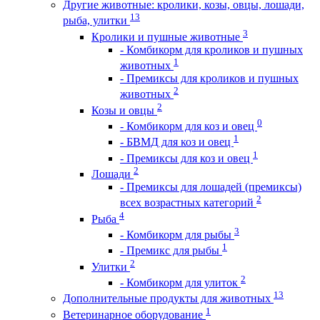
Другие животные: кролики, козы, овцы, лошади,
13
рыба, улитки
3
Кролики и пушные животные
- Комбикорм для кроликов и пушных
1
животных
- Премиксы для кроликов и пушных
2
животных
2
Козы и овцы
0
- Комбикорм для коз и овец
1
- БВМД для коз и овец
1
- Премиксы для коз и овец
2
Лошади
- Премиксы для лошадей (премиксы)
2
всех возрастных категорий
4
Рыба
3
- Комбикорм для рыбы
1
- Премикс для рыбы
2
Улитки
2
- Комбикорм для улиток
13
Дополнительные продукты для животных
1
Ветеринарное оборудование