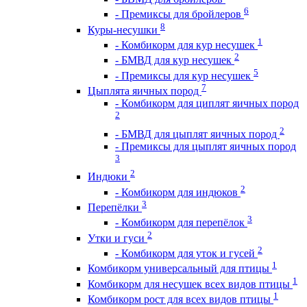
6
- Премиксы для бройлеров
8
Куры-несушки
1
- Комбикорм для кур несушек
2
- БМВД для кур несушек
5
- Премиксы для кур несушек
7
Цыплята яичных пород
- Комбикорм для циплят яичных пород
2
2
- БМВД для цыплят яичных пород
- Премиксы для цыплят яичных пород
3
2
Индюки
2
- Комбикорм для индюков
3
Перепёлки
3
- Комбикорм для перепёлок
2
Утки и гуси
2
- Комбикорм для уток и гусей
1
Комбикорм универсальный для птицы
1
Комбикорм для несушек всех видов птицы
1
Комбикорм рост для всех видов птицы