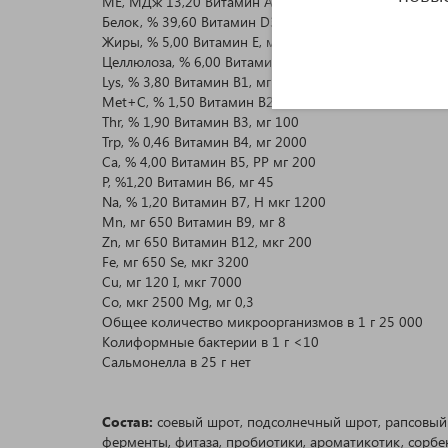
ME, МДж 13,20 Витамин A, МО 80 000
Белок, % 39,60 Витамин D3, МЕ 15 000
Жиры, % 5,00 Витамин E, мг 250
Целлюлоза, % 6,00 Витамин K3, мг 20
Lys, % 3,80 Витамин B1, мг 20
Met+C, % 1,50 Витамин B2, мг 50
Thr, % 1,90 Витамин B3, мг 100
Trp, % 0,46 Витамин B4, мг 2000
Ca, % 4,00 Витамин B5, PP мг 200
P, %1,20 Витамин B6, мг 45
Na, % 1,20 Витамин B7, H мкг 1200
Mn, мг 650 Витамин B9, мг 8
Zn, мг 650 Витамин B12, мкг 200
Fe, мг 650 Se, мкг 3200
Cu, мг 120 I, мкг 7000
Co, мкг 2500 Mg, мг 0,3
Общее количество микроорганизмов в 1 г 25 000
Колиформные бактерии в 1 г <10
Сальмонелла в 25 г нет
Состав:
соевый шрот, подсолнечный шрот, рапсовый 
ферменты, фитаза, пробиотики, ароматикотик, сорбе