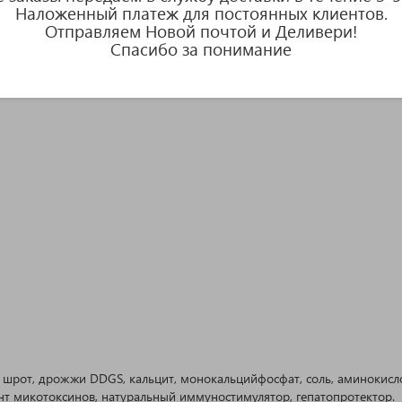
Наложенный платеж для постоянных клиентов.
Отправляем Новой почтой и Деливери!
Спасибо за понимание
шрот, дрожжи DDGS, кальцит, монокальцийфосфат, соль, аминокисло
нт микотоксинов, натуральный иммуностимулятор, гепатопротектор.