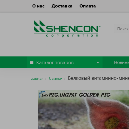
О нас
Доставка
Оплата
Каталог
товаров
Новин
Белковый витаминно-минер
Главная
Свиньи