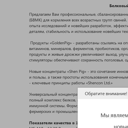
Белковый
Предлагаем Вам профессиональные, сбалансированны
(БВМК) для кормления всех возрастных групп свиней
опыта исследований и новейших разработок, эффект
деталям, стабильность и использование новейших т
Продукты «GoldenPig» - разработаны ссылаясь на о
витаминов, минералов, ферментов, пробиотиков, ор
продукты и живые дрожжи увеличивают выход, улучш
стимуляторы обеспечивают сохранность поголовья, о
Новые концентраты «Shen Pig» - это сочетание инно
и пользы, а также простоты использования конечным
- ключевые принципы работы «Shencon Ltd.»
Обратите внимание!
Универсальный концентрат, предназначенный для вы
полный комплекс белков, аминокислот, витаминов и
иммунной системы. Формула улучшает усвоение корм
фермерских и промышленных хозяйствах, где важны 
Мы являем
Показатели качества в 1 кг:
новые