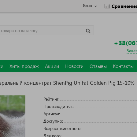
Язык
Сравнени
+38(06
Зака
ки
Хиты продаж
Акции
Новости
Отзывы
Контакты
альный концентрат ShenPig UniFat Golden Pig 15-10%
Рейтинг:
Производитель:
Артикул:
Доступно:
Возраст животного:
Для кого: