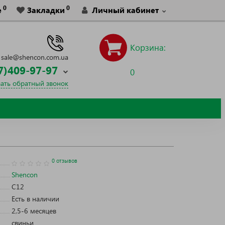
0
0
е
Закладки
Личный кабинет
Корзина
:
sale@shencon.com.ua
7)409-97-97
0
зать обратный звонок
0 отзывов
Shencon
C12
Есть в наличии
2,5-6 месяцев
свиньи