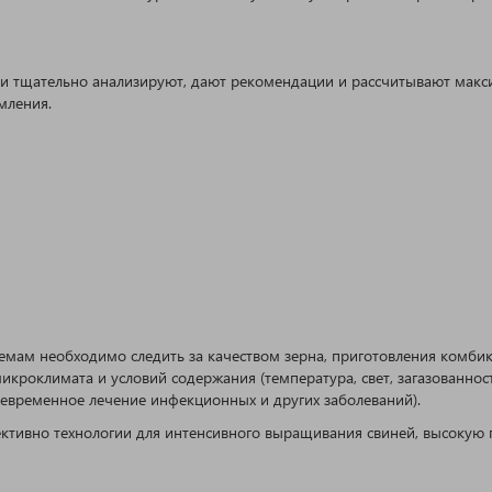
ии тщательно анализируют, дают рекомендации и рассчитывают мак
мления.
емам необходимо следить за качеством зерна, приготовления комби
икроклимата и условий содержания (температура, свет, загазованнос
оевременное лечение инфекционных и других заболеваний).
ивно технологии для интенсивного выращивания свиней, высокую п