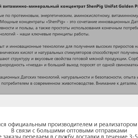
 витаминно-минеральный концентрат ShenPig UniFat Golden P
е по протеиновым, энергетическим, аминокислотному, витаминному
. Мощные концентраты «ShenPig» - это сочетание инновационных Датс
ивности и пользы, а также простоты использования конечным потре
ехнологий - наши ключевые принципы работы.
пыт и инновационные технологии для получения высоких приростов н
ганических кислот и натуральных стимуляторов способствуют получ
ают структуру и вкусовые свойства готовой мясной продукции. Сорб
днородность «гнезда» и больший выход поросят от одной свиноматки
вационных Датских технологий, натуральности и безопасности, опыта
 потребителем в современном животноводстве. Внимание к деталям,
ращивания и откорма свиней всех возрастов с применением дозиров
 минералов, необходимых для интенсивного роста, формирование к
а, способствует снижению стресса и защищает здоровье пищеварите
эффективность и надежность кормления.
ся официальным производителем и реализатором
В связи с большими оптовыми отправками
 заказы передаем в службу доставки в течение 3-5