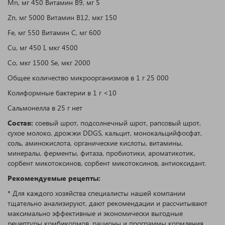
Mn, мг 450 Витамин B9, мг 5
Zn, мг 5000 Витамин B12, мкг 150
Fe, мг 550 Витамин C, мг 600
Cu, мг 450 I, мкг 4500
Co, мкг 1500 Se, мкг 2000
Общее количество микроорганизмов в 1 г 25 000
Колиформные бактерии в 1 г <10
Сальмонелла в 25 г нет
Состав:
соевый шрот, подсолнечный шрот, рапсовый шрот,
сухое молоко, дрожжи DDGS, кальцит, монокальцийфосфат,
соль, аминокислота, органические кислоты, витамины,
минералы, ферменты, фитаза, пробиотики, ароматикотик,
сорбент микотоксинов, сорбент микотоксинов, антиоксидант.
Рекомендуемые рецепты:
* Для каждого хозяйства специалисты нашей компании
тщательно анализируют, дают рекомендации и рассчитывают
максимально эффективные и экономически выгодные
рецептуры комбикормов, рационы и программы кормления.