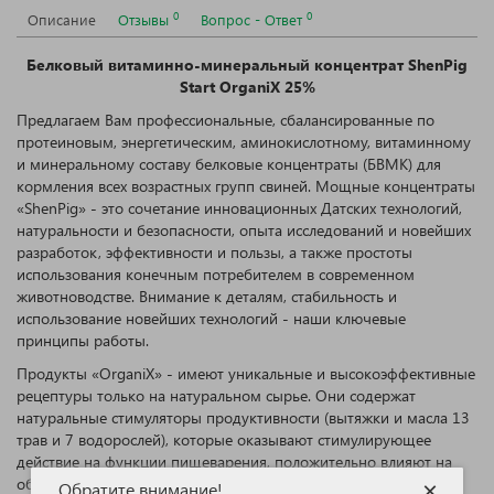
0
0
Описание
Отзывы
Вопрос - Ответ
Белковый витаминно-минеральный концентрат ShenPig
Start OrganiХ 25%
Предлагаем Вам профессиональные, сбалансированные по
протеиновым, энергетическим, аминокислотному, витаминному
и минеральному составу белковые концентраты (БВМК) для
кормления всех возрастных групп свиней. Мощные концентраты
«ShenPig» - это сочетание инновационных Датских технологий,
натуральности и безопасности, опыта исследований и новейших
разработок, эффективности и пользы, а также простоты
использования конечным потребителем в современном
животноводстве. Внимание к деталям, стабильность и
использование новейших технологий - наши ключевые
принципы работы.
Продукты «OrganiХ» - имеют уникальные и высокоэффективные
рецептуры только на натуральном сырье. Они содержат
натуральные стимуляторы продуктивности (вытяжки и масла 13
трав и 7 водорослей), которые оказывают стимулирующее
действие на функции пищеварения, положительно влияют на
обмен веществ, обладают дезинфицирующим и
×
Обратите внимание!