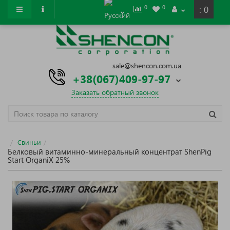
0
0
: 0
sale@shencon.com.ua
+38(067)409-97-97
Заказать обратный звонок
Свиньи
Белковый витаминно-минеральный концентрат ShenPig
Start OrganiХ 25%